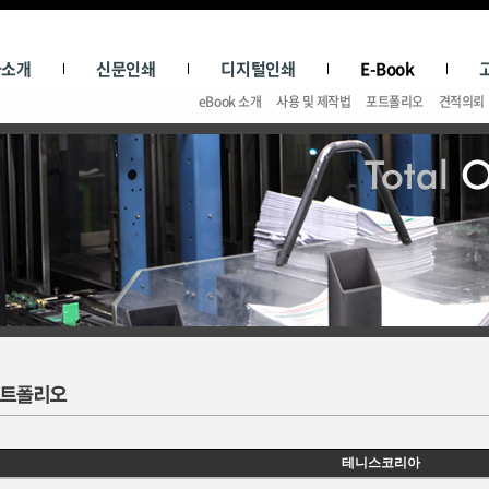
사소개
신문인쇄
디지털인쇄
E-Book
eBook 소개
사용 및 제작법
포트폴리오
견적의뢰
테니스코리아