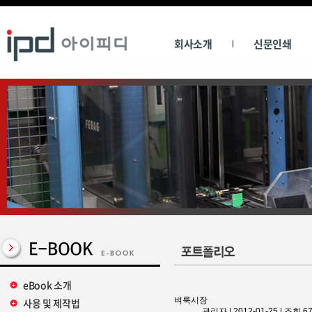
회사소개
신문인쇄
eBook 소개
벼룩시장
사용 및 제작법
관리자
|
2012-01-25
|
조회 67